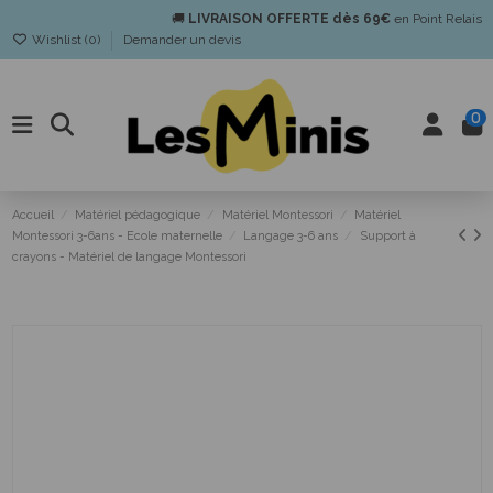
🚚
LIVRAISON OFFERTE dès 69€
en Point Relais
Wishlist (
0
)
Demander un devis
0
Accueil
Matériel pédagogique
Matériel Montessori
Matériel
Montessori 3-6ans - Ecole maternelle
Langage 3-6 ans
Support à
crayons - Matériel de langage Montessori