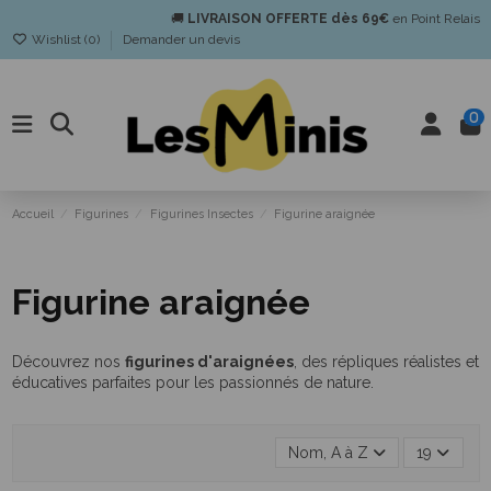
🚚
LIVRAISON OFFERTE dès 69€
en Point Relais
Wishlist (
0
)
Demander un devis
0
Accueil
Figurines
Figurines Insectes
Figurine araignée
Figurine araignée
Découvrez nos
figurines d'araignées
, des répliques réalistes et
éducatives parfaites pour les passionnés de nature.
Nom, A à Z
19