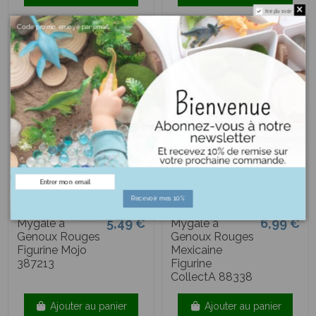
Ne plus voir
Code promo envoyé par email
Recevoir mes 10%
5,49 €
6,99 €
Mygale à
Mygale à
Genoux Rouges
Genoux Rouges
Figurine Mojo
Mexicaine
387213
Figurine
CollectA 88338
Ajouter au panier
Ajouter au panier