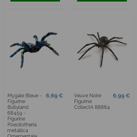
6,69 €
6,99 €
Mygale Bleue -
Veuve Noire
Figurine
Figurine
Bullyland
CollectA 88884
68459 -
Figurine
Poecilotheria
metallica
Ornementale