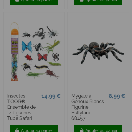
14,99 €
8,99 €
Insectes
Mygale à
TOOB® -
Genoux Blancs
Ensemble de
Figurine
14 figurines
Bullyland
Tube Safari
68457
Ajouter au panier
Ajouter au panier