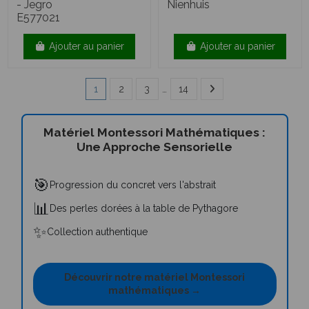
- Jegro
Nienhuis
E577021
Ajouter au panier
Ajouter au panier
1
2
3
…
14
Matériel Montessori Mathématiques :
Une Approche Sensorielle
🎯
Progression du concret vers l'abstrait
📊
Des perles dorées à la table de Pythagore
✨
Collection authentique
Découvrir notre matériel Montessori
mathématiques →