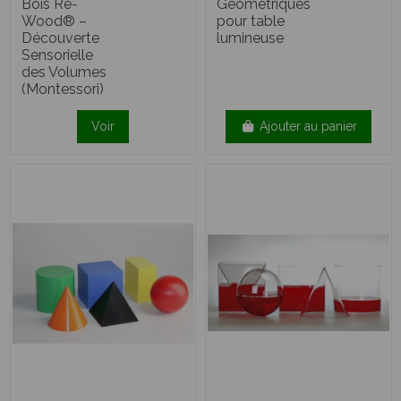
Bois Re-
Géométriques
Wood® –
pour table
Découverte
lumineuse
Sensorielle
des Volumes
(Montessori)
Voir
Ajouter au panier