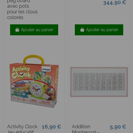
peg board
344,90 €
avec pots
pour les clous
colorés
Ajouter au panier
Ajouter au panier
16,90 €
5,90 €
Activity Clock
Addition
Jeu éducatif
Montessori -