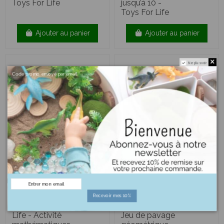
Toys For Life
jusqu’à 10 -
Toys For Life
Ajouter au panier
Ajouter au panier
Ne plus voir
Code promo envoyé par email
19,90 €
Attrape forme
Attrimaths
Recevoir mes 10%
géométrique Toys For
(250 pièces) -
Life - Activité
Jeu de pavage