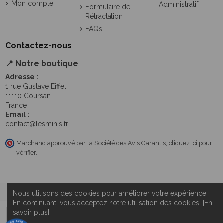
Mon compte
Administratif
Formulaire de
Rétractation
FAQs
Contactez-nous
📍 Notre boutique
Adresse :
1 rue Gustave Eiffel
11110 Coursan
France
Email :
contact@lesminis.fr
Marchand approuvé par la Société des Avis Garantis,
cliquez ici pour
vérifier
.
Nous utilisons des cookies pour améliorer votre expérience.
En continuant, vous acceptez notre utilisation des cookies. [En
savoir plus]
Ajouter au panier
Tous droits réservés 2026 LesMinis© |
Mentions légales
|
Plan du