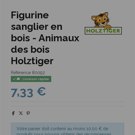
Figurine
sanglier en
bois - Animaux
des bois
Holztiger
Référence
80092
🚚 : Livraison rapide
7,33 €
Votre panier doit contenir au moins 10,00 € de
produits pour pouvoir obtenir des récompenses