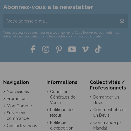
Abonnez-vous à la newsletter
Vous pouvez vous désinscrire à tout moment. Vous trouverez pour cela nos
informations de contact dans les conditions d'utilisation du site.
Navigation
Informations
Collectivités /
Professionnels
Nouveautés
Conditions
Générales de
Demander un
Promotions
Vente
devis
Mon Compte
Politique de
Comment obtenir
Suivre ma
retour
un Devis
commande
Politique
Commande par
Contactez-nous
d'expédition
Mandat