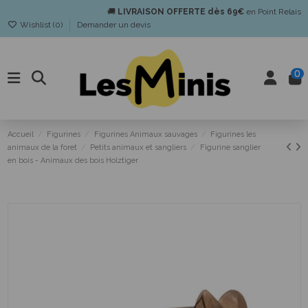
🚚
LIVRAISON OFFERTE dès 69€
en Point Relais
Wishlist (
0
)
Demander un devis
0
Accueil
Figurines
Figurines Animaux sauvages
Figurines les
animaux de la foret
Petits animaux et sangliers
Figurine sanglier
en bois - Animaux des bois Holztiger