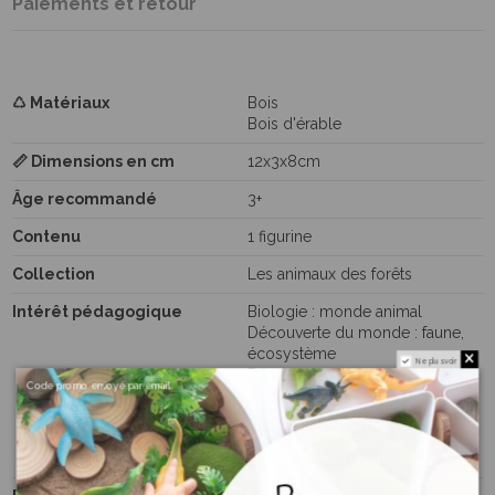
Paiements et retour
♺ Matériaux
Bois
Bois d'érable
📏 Dimensions en cm
12x3x8cm
Âge recommandé
3+
Contenu
1 figurine
Collection
Les animaux des forêts
Intérêt pédagogique
Biologie : monde animal
Découverte du monde : faune,
écosystème
Ne plus voir
Découverte du monde : flore,
Code promo envoyé par email
écosystème
Langage : vocabulaire
Science : Découvertes du
monde animal