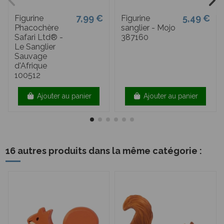
7,99 €
5,49 €
Figurine
Figurine
Phacochère
sanglier - Mojo
Safari Ltd® -
387160
Le Sanglier
Sauvage
d'Afrique
100512
Ajouter au panier
Ajouter au panier
16 autres produits dans la même catégorie :