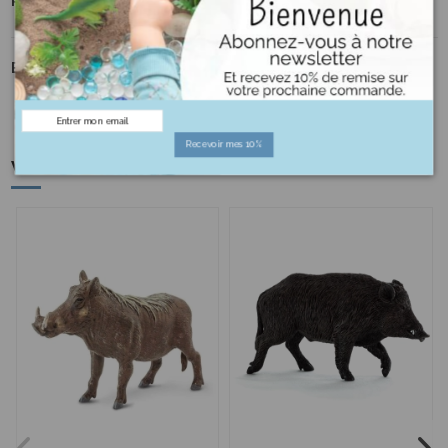
Propriétés
Figurines pédagogiques
Jeu Jouet
EAN-13
4013594800921
Recevoir mes 10%
Vous aimerez aussi