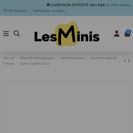
🚚
LIVRAISON OFFERTE dès 69€
en Point Relais
Wishlist (
0
)
Demander un devis
0
Accueil
Matériel pédagogique
Mathématiques
Apprentissage de
l'Heure
Grand sablier 2mins