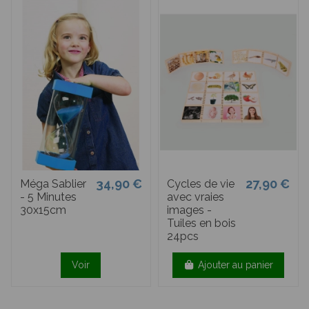
34,90 €
27,90 €
Méga Sablier
Cycles de vie
- 5 Minutes
avec vraies
30x15cm
images -
Tuiles en bois
24pcs
Voir
Ajouter au panier