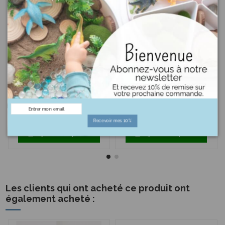
9,49 €
9,49 €
Sablier design
Sablier design
sable coloré 2
sable coloré 4
minutes Ø 6,5
minutes Ø 6,5
x 12,5 cm
x 12,5 cm
Recevoir mes 10%
Ajouter au panier
Ajouter au panier
Les clients qui ont acheté ce produit ont
également acheté :