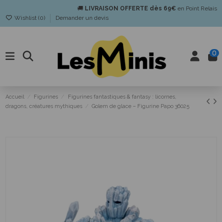
🚚
LIVRAISON OFFERTE dès 69€
en Point Relais
Wishlist (
0
)
Demander un devis
0
Accueil
Figurines
Figurines fantastiques & fantasy : licornes,
dragons, créatures mythiques
Golem de glace – Figurine Papo 36025