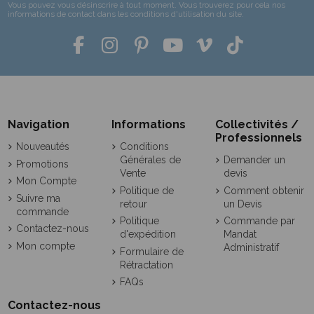
Vous pouvez vous désinscrire à tout moment. Vous trouverez pour cela nos
informations de contact dans les conditions d'utilisation du site.
Navigation
Informations
Collectivités /
Professionnels
Nouveautés
Conditions
Générales de
Demander un
Promotions
Vente
devis
Mon Compte
Politique de
Comment obtenir
Suivre ma
retour
un Devis
commande
Politique
Commande par
Contactez-nous
d'expédition
Mandat
Mon compte
Administratif
Formulaire de
Rétractation
FAQs
Contactez-nous