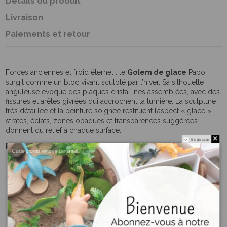
Détails du produit
Livraison
Paiements et retour
Forces anciennes et froid éternel : le
Golem de glace
Papo
surgit comme un bloc vivant sculpté par l’hiver. Sa silhouette
anguleuse évoque des plaques cristallines assemblées, avec des
fissures et arêtes givrées qui accrochent la lumière. La sculpture
très détaillée et la peinture soignée restituent l’aspect « glace » :
strates, éclats, zones opaques et transparences suggérées
donnent du relief à chaque surface.
Ne plus voir
Points forts
Code promo envoyé par email
Effet cristallin convaincant
: facettes, crevasses et pics
glacés pour un rendu minéral immersif.
Pose dynamique
: centre de gravité bas et bras prêts à
frapper, idéal en « gardien » des royaumes polaires.
Finition haut de gamme
: sculpture précise, peinture fine
typiques de Papo.
Polyvalent
: jouet d’imagination, pièce de diorama, ou