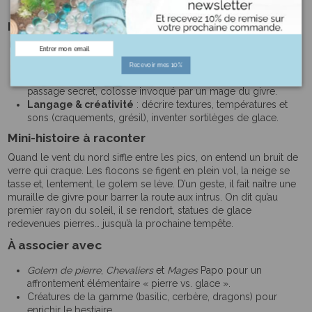
antagoniste d’une campagne médiévale-fantastique.
Idées d’usage
Dioramas
: grottes de glace, forteresse nordique, fjord
gelé, ruines englacées.
Recevoir mes 10%
Jeu narratif
: gardien d’un artefact, protecteur d’un
passage secret, colosse invoqué par un mage du givre.
Langage & créativité
: décrire textures, températures et
sons (craquements, grésil), inventer sortilèges de glace.
Mini-histoire à raconter
Quand le vent du nord siffle entre les pics, on entend un bruit de
verre qui craque. Les flocons se figent en plein vol, la neige se
tasse et, lentement, le golem se lève. D’un geste, il fait naître une
muraille de givre pour barrer la route aux intrus. On dit qu’au
premier rayon du soleil, il se rendort, statues de glace
redevenues pierres… jusqu’à la prochaine tempête.
À associer avec
Golem de pierre
,
Chevaliers
et
Mages
Papo pour un
affrontement élémentaire « pierre vs. glace ».
Créatures de la gamme (basilic, cerbère, dragons) pour
enrichir le bestiaire.