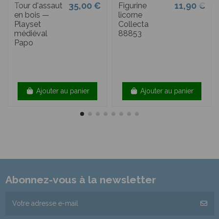
35,00 €
11,90 €
Tour d'assaut
Figurine
en bois —
licorne
Playset
Collecta
médiéval
88853
Papo
Ajouter au panier
Ajouter au panier
Abonnez-vous à la newsletter