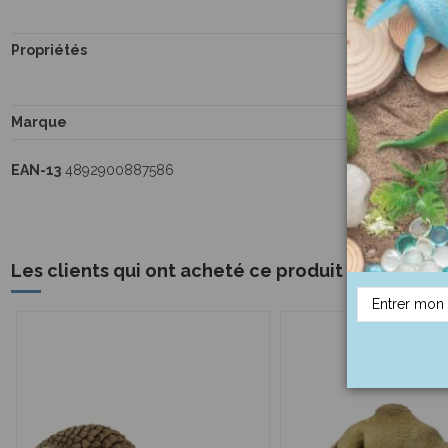
Propriétés
Marque
EAN-13
4892900887586
Les clients qui ont acheté ce produit ont égale