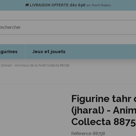
🚚
LIVRAISON OFFERTE dès 69€
en Point Relais
igurines
Jeux et jouets
 (jharal) - Animaux de la forêt Collecta 88758
Figurine tahr
(jharal) - Ani
Collecta 887
Référence
88758