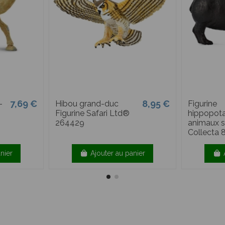
7,69 €
8,95 €
-
Hibou grand-duc
Figurine
Figurine Safari Ltd®
hippopota
264429
animaux 
Collecta
nier
Ajouter au panier