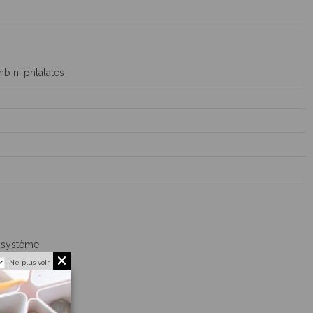
b ni phtalates
osystème
osystème
Ne plus voir
e
tion