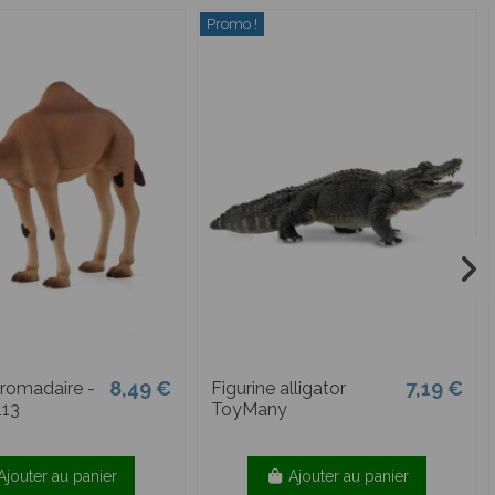
Promo !
8,49 €
7,19 €
Dromadaire -
Figurine alligator
113
ToyMany
Ajouter au panier
Ajouter au panier