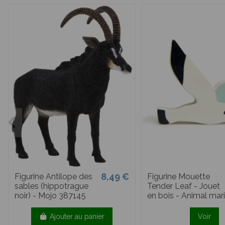
8,49 €
Figurine Antilope des
Figurine Mouette
sables (hippotrague
Tender Leaf - Jouet
noir) - Mojo 387145
en bois - Animal mar
Ajouter au panier
Voir