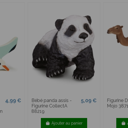
4,99 €
5,09 €
Bébé panda assis -
Figurine 
Figurine CollectA
Mojo 387
in
88219
Ajouter au panier