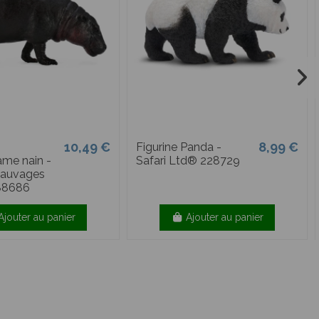
10,49 €
8,99 €
Figurine Panda -
me nain -
Safari Ltd® 228729
sauvages
 88686
Ajouter au panier
Ajouter au panier