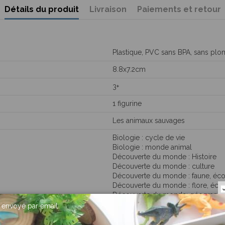
Détails du produit
Livraison
Paiements et retour
Plastique, PVC sans BPA, sans plom
8.8x7.2cm
3+
1 figurine
Les animaux sauvages
Biologie : cycle de vie
Biologie : monde animal
Découverte du monde : Histoire
Découverte du monde : culture
Découverte du monde : faune, éc
Découverte du monde : flore, éc
Découverte du monde: géographi
Développement cognitif : manipula
envoyé par email
Langage : expression orale
Langage : vocabulaire