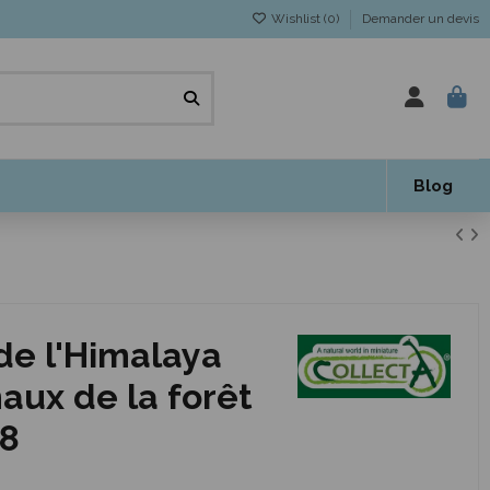
Wishlist (
0
)
Demander un devis
Blog
 de l'Himalaya
maux de la forêt
58