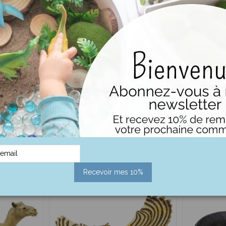
Science : Découvertes du monde 
Figurines pédagogiques
Jeu Jouet
Jeu éducatif
CollectA
ment acheté :
Recevoir mes 10%