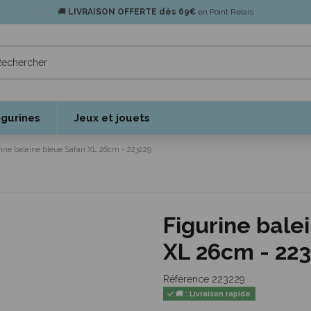
🚚
LIVRAISON OFFERTE dès 69€
en Point Relais
igurines
Jeux et jouets
ine baleine bleue Safari XL 26cm - 223229
Figurine bale
XL 26cm - 22
Référence
223229
🚚 : Livraison rapide