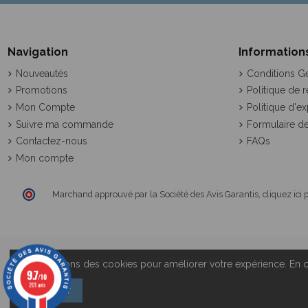
Navigation
Information
Nouveautés
Conditions G
Promotions
Politique de r
Mon Compte
Politique d'ex
Suivre ma commande
Formulaire de
Contactez-nous
FAQs
Mon compte
Marchand approuvé par la Société des Avis Garantis,
cliquez ici 
Nous utilisons des cookies pour améliorer votre expérience. En co
9.7
/10
201 avis
Accepter
Tous droits réservés 2026 LesMinis© |
Mentions légales
|
Plan du Si