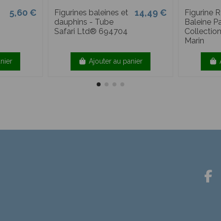
5,60 €
14,49 €
Figurines baleines et
Figurine 
dauphins - Tube
Baleine P
Safari Ltd® 694704
Collectio
Marin
nier
Ajouter au panier