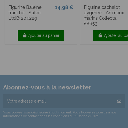
14,98 €
Figurine Baleine
Figurine cachalot
franche - Safari
pygmée - Animaux
Ltd® 204229
marins Collecta
88653
Ajouter au panier
Ajouter au pa
Abonnez-vous à la newsletter
Vous pouvez vous désinscrire à tout moment. Vous trouverez pour cela nos
informations de contact dans les conditions d'utilisation du site.