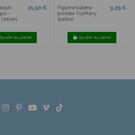
21,50 €
3,29 €
Requin
Figurine baleine
apo -
boréale ToyMany
n Univers
(petite)
Ajouter au panier
Ajouter au panier