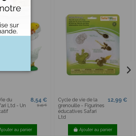
8,54 €
12,99 €
Vie du
Cycle de vie de la
ari Ltd - Un
grenouille - Figurines
9,49 €
atif
éducatives Safari
Ltd
Ajouter au panier
Ajouter au panier