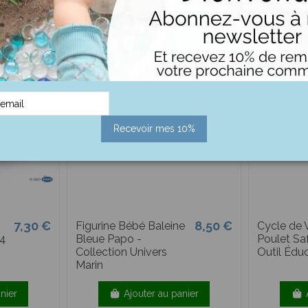
Recevoir mes 10%
7,30 €
8,50 €
Figurine Bébé Baleine
Cycle de 
54
Bleue Papo -
Poulet Saf
Collection Univers
Outil Éduc
Marin
nier
Ajouter au panier