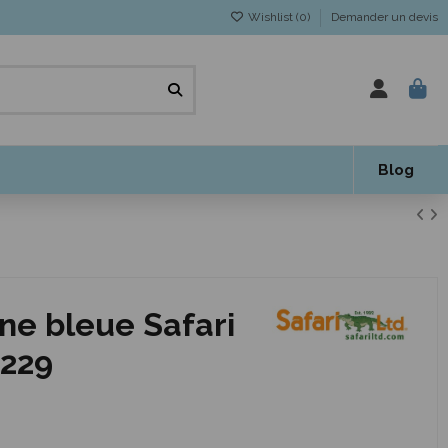
Wishlist (
0
)
Demander un devis
Blog
ine bleue Safari
3229