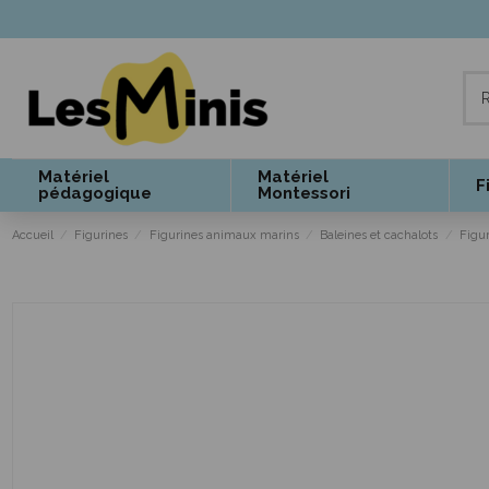
Matériel
Matériel
F
pédagogique
Montessori
Accueil
Figurines
Figurines animaux marins
Baleines et cachalots
Figur