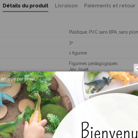
Détails du produit
Livraison
Paiements et retour
Plastique, PVC sans BPA, sans plom
3+
1 figurine
Figurines pédagogiques
Jeu Jouet
Jeu éducatif
envoyé par email
ment acheté :
-10%