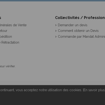
s
Collectivités / Professio
énérales de Vente
Demander un devis
etour
Comment obtenir un Devis
pédition
Commande par Mandat Administ
 Rétractation
pour vérifier
.
ntinuant, vous acceptez notre utilisation des cookies. [En savoir plus
te
|
Contactez-nous