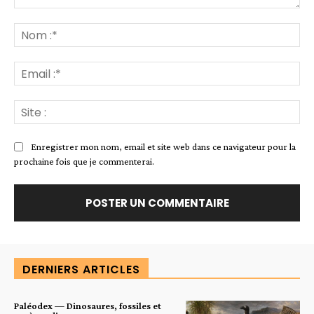
Commenter
:
No
:*
Ema
:*
Sit
:
Enregistrer mon nom, email et site web dans ce navigateur pour la
prochaine fois que je commenterai.
DERNIERS ARTICLES
Paléodex — Dinosaures, fossiles et