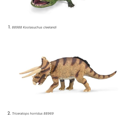
88988 Koolasuchus cleelandi
Triceratops horridus 88969